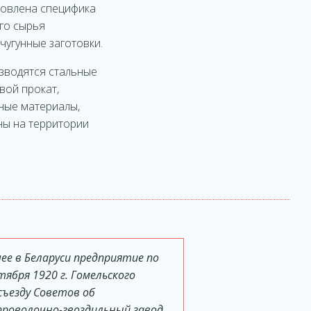
ловлена специфика
го сырья
чугунные заготовки.
изводятся стальные
вой прокат,
чные материалы,
ны на территории
е в Беларуси предприятие по
тября 1920 г. Гомельского
съезду Советов об
проволочно-гвоздильный завод