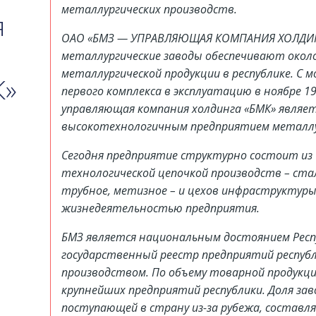
металлургических производств.
я
ОАО «БМЗ — УПРАВЛЯЮЩАЯ КОМПАНИЯ ХОЛДИНГА
металлургические заводы обеспечивают окол
металлургической продукции в республике. С
К»
первого комплекса в эксплуатацию в ноябре 1
управляющая компания холдинга «БМК» являе
высокотехнологичным предприятием металлу
Сегодня предприятие структурно состоит из 
технологической цепочкой производств – ста
трубное, метизное – и цехов инфраструктуры
жизнедеятельностью предприятия.
БМЗ является национальным достоянием Респу
государственный реестр предприятий респуб
производством. По объему товарной продукци
крупнейших предприятий республики. Доля зав
поступающей в страну из-за рубежа, составля