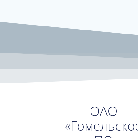
ОАО
«Гомельско