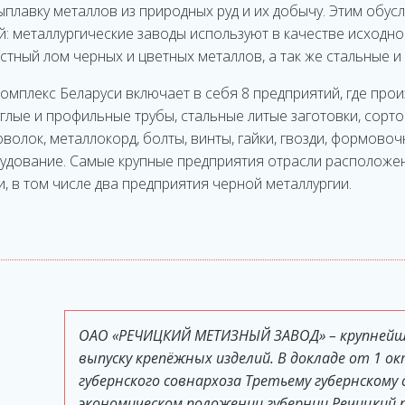
лавку металлов из природных руд и их добычу. Этим обус
: металлургические заводы используют в качестве исходно
стный лом черных и цветных металлов, а так же стальные и 
омплекс Беларуси включает в себя 8 предприятий, где про
глые и профильные трубы, стальные литые заготовки, сорто
волок, металлокорд, болты, винты, гайки, гвозди, формово
удование. Самые крупные предприятия отрасли расположе
, в том числе два предприятия черной металлургии.
ОАО «РЕЧИЦКИЙ МЕТИЗНЫЙ ЗАВОД» – крупнейше
выпуску крепёжных изделий. В докладе от 1 ок
губернского совнархоза Третьему губернскому 
экономическом положении губернии Речицкий 